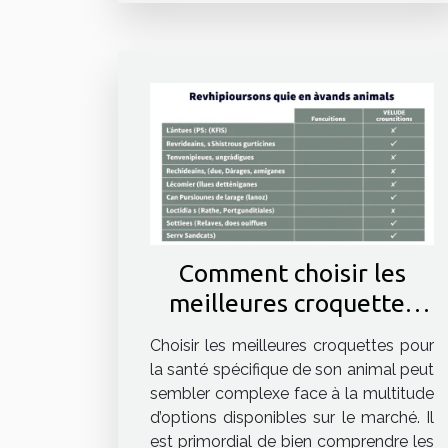
Comment choisir les
meilleures croquettes
pour la santé spécifique
Choisir les meilleures croquettes pour
de votre animal ?
la santé spécifique de son animal peut
sembler complexe face à la multitude
d’options disponibles sur le marché. Il
est primordial de bien comprendre les