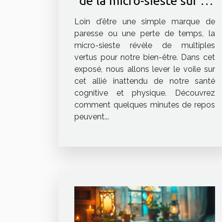
de la micro-sieste sur la
santé cognitive et
Loin d'être une simple marque de
physique
paresse ou une perte de temps, la
micro-sieste révèle de multiples
vertus pour notre bien-être. Dans cet
exposé, nous allons lever le voile sur
cet allié inattendu de notre santé
cognitive et physique. Découvrez
comment quelques minutes de repos
peuvent...