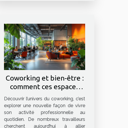
Coworking et bien-être :
comment ces espaces
améliorent la qualité de
Découvrir l’univers du coworking, c’est
vie au travail
explorer une nouvelle façon de vivre
son activité professionnelle au
quotidien. De nombreux travailleurs
cherchent aujourd’hui à allier