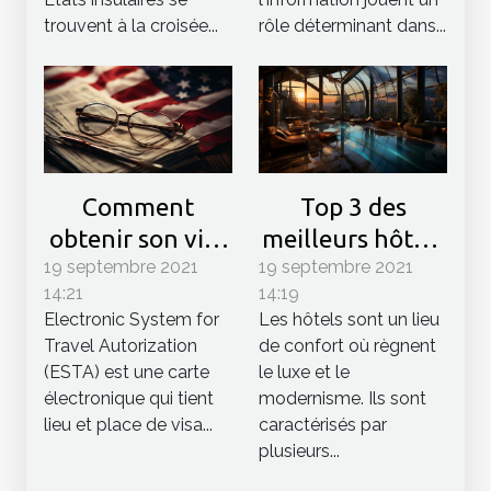
internationale
climatique
rôle déterminant dans...
trouvent à la croisée...
Comment
Top 3 des
obtenir son visa
meilleurs hôtels
19 septembre 2021
ESTA USA ?
19 septembre 2021
du monde
14:21
14:19
Electronic System for
Les hôtels sont un lieu
Travel Autorization
de confort où règnent
(ESTA) est une carte
le luxe et le
électronique qui tient
modernisme. Ils sont
lieu et place de visa...
caractérisés par
plusieurs...