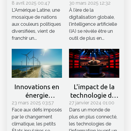
8 avril 2025 00:47
politique en
30 mars 2025 12:32
la prévision des
L'Amérique Latine, une
À l'ère de la
Amérique Latine
crises
mosaïque de nations
digitalisation globale,
après les
économiques
aux couleurs politiques
l'intelligence artificielle
élections de
internationales
diversifiées, vient de
(IA) se révèle être un
2023
franchir un...
outil de plus en...
L'impact de la
Innovations en
technologie des
énergie
27 janvier 2024 01:00
prompteurs sur
23 mars 2025 03:57
renouvelable
Dans un monde de
Face aux défis imposés
la diffusion
des petits États
plus en plus connecté,
par le changement
d'informations à
insulaires face
les technologies de
climatique, les petits
l'échelle
au changement
l'information jouent un
États insulaires se