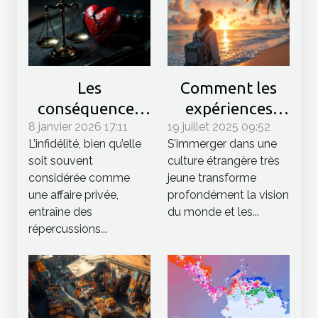
Les
Comment les
conséquences
expériences
8 janvier 2026 17:11
légales de
19 juillet 2025 09:52
précoces à
L’infidélité, bien qu’elle
S’immerger dans une
l'infidélité
l'étranger
soit souvent
culture étrangère très
expliquées
façonnent-elles
considérée comme
jeune transforme
l'avenir des
une affaire privée,
profondément la vision
jeunes ?
entraîne des
du monde et les...
répercussions...