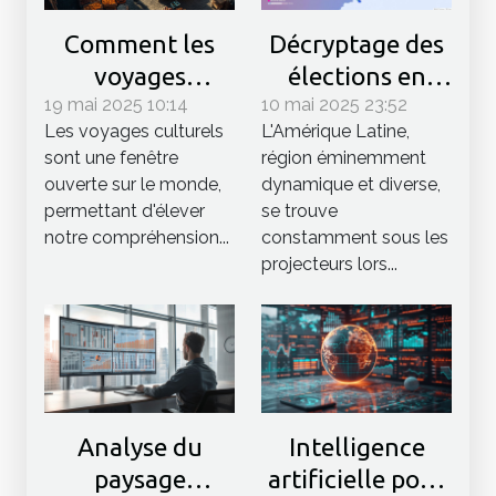
Comment les
Décryptage des
voyages
élections en
19 mai 2025 10:14
culturels
10 mai 2025 23:52
Amérique Latine
Les voyages culturels
L'Amérique Latine,
enrichissent
tendances et
sont une fenêtre
région éminemment
notre
impacts futurs
ouverte sur le monde,
dynamique et diverse,
compréhension
permettant d'élever
se trouve
du monde
notre compréhension...
constamment sous les
projecteurs lors...
Analyse du
Intelligence
paysage
artificielle pour