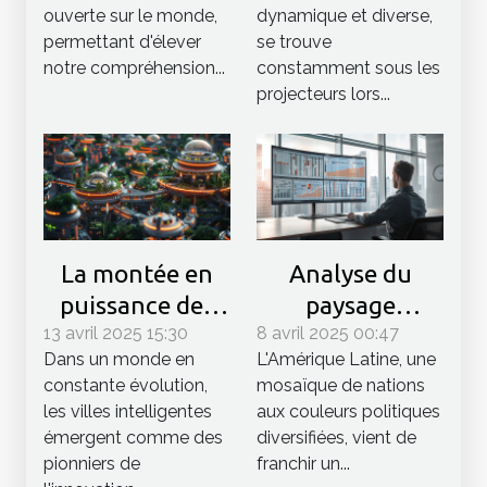
notre
impacts futurs
ouverte sur le monde,
dynamique et diverse,
compréhension
permettant d'élever
se trouve
du monde
notre compréhension...
constamment sous les
projecteurs lors...
La montée en
Analyse du
puissance des
paysage
13 avril 2025 15:30
villes
8 avril 2025 00:47
politique en
Dans un monde en
L'Amérique Latine, une
intelligentes et
Amérique Latine
constante évolution,
mosaïque de nations
leur influence
après les
les villes intelligentes
aux couleurs politiques
sur la
élections de
émergent comme des
diversifiées, vient de
géopolitique
2023
pionniers de
franchir un...