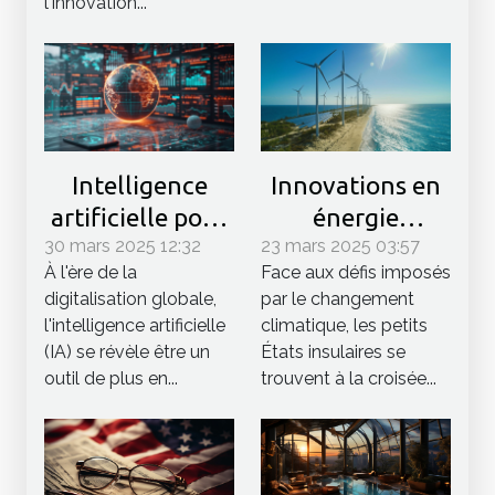
l'innovation...
Intelligence
Innovations en
artificielle pour
énergie
30 mars 2025 12:32
la prévision des
23 mars 2025 03:57
renouvelable
À l'ère de la
Face aux défis imposés
crises
des petits États
digitalisation globale,
par le changement
économiques
insulaires face
l'intelligence artificielle
climatique, les petits
internationales
au changement
(IA) se révèle être un
États insulaires se
climatique
outil de plus en...
trouvent à la croisée...