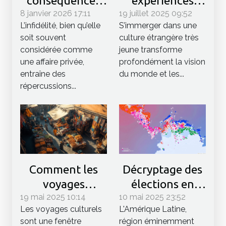
conséquences
expériences
8 janvier 2026 17:11
légales de
19 juillet 2025 09:52
précoces à
L’infidélité, bien qu’elle
S’immerger dans une
l'infidélité
l'étranger
soit souvent
culture étrangère très
expliquées
façonnent-elles
considérée comme
jeune transforme
l'avenir des
une affaire privée,
profondément la vision
jeunes ?
entraîne des
du monde et les...
répercussions...
Comment les
Décryptage des
voyages
élections en
19 mai 2025 10:14
culturels
10 mai 2025 23:52
Amérique Latine
Les voyages culturels
L'Amérique Latine,
enrichissent
tendances et
sont une fenêtre
région éminemment